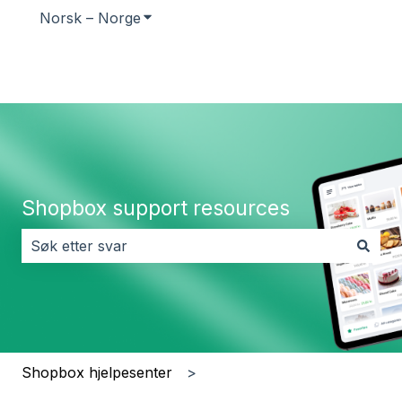
Norsk – Norge
Vis undermeny for oversettelser
Shopbox support resources
Det finnes ingen forslag fordi søkefeltet er tomt.
Shopbox hjelpesenter