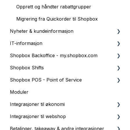
Opprett og håndter rabattgrupper
Migrering fra Quickorder til Shopbox
Nyheter & kundeinformasjon
IT-informasjon
Informasjon
Shopbox Backoffice - my.shopbox.com
Release Notes
Web
Shopbox Shifts
Windows
Produktkatalog
Shopbox POS - Point of Service
iOS
Butikkinnstillinger
Oppsett av vaktplanlegging
Moduler
Shopbox POS
Lager
Restaurantmodul
Integrasjoner til økonomi
Salg og Rapporter
Produkter
Integrasjoner til webshop
økonomioversikt
Gavekort
Business Central
Betalinger, takeaway & andre integrasjoner
Kontoinnstillinger
Tripletex
Shopify