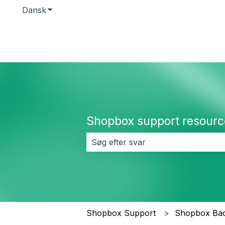
Dansk
Vis undermenu for oversættelser
Shopbox support resourc
Der er ingen forslag, da søgefeltet
Shopbox Support
Shopbox Bac