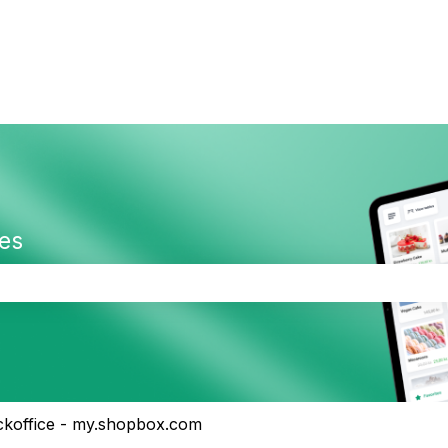
es
 er tomt.
koffice - my.shopbox.com