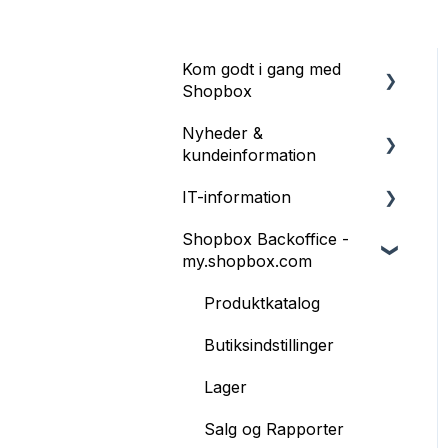
Kom godt i gang med
Shopbox
Nyheder &
Introduktion
kundeinformation
Webinars – online kurser
IT-information
Information
Printerindstillinger
Shopbox Backoffice -
Release Notes
Web
Terminaler
my.shopbox.com
Windows
Opret personale og
Produktkatalog
brugeradgange
iOS
Butiksindstillinger
Opret kategorier og
Shopbox POS
produkter
Lager
Opret kunder
Salg og Rapporter