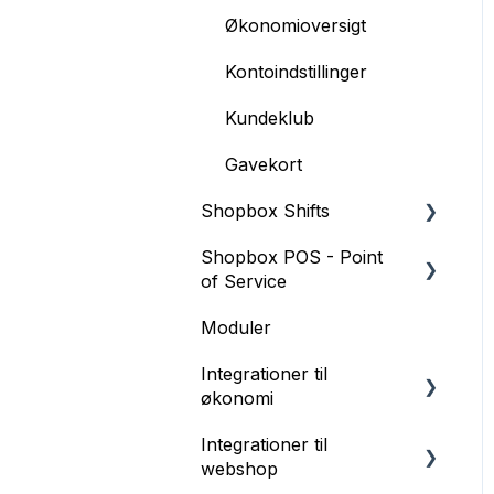
Opret og håndter
Økonomioversigt
rabatgrupper
Kontoindstillinger
Migrering fra Quickorder
Kundeklub
til Shopbox
Gavekort
Shopbox Shifts
Shopbox POS - Point
Opsætning af
of Service
vagtplanlægning
Moduler
Integrationer
Restaurant Modul
Integrationer til
Daglig drift
Produkter
økonomi
Gavekort
Integrationer til
E-conomic
webshop
Billy