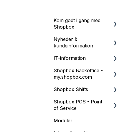
Kom godt i gang med
Shopbox
Nyheder &
Introduktion
kundeinformation
Webinars – online kurser
IT-information
Information
Printerindstillinger
Shopbox Backoffice -
Release Notes
Web
Terminaler
my.shopbox.com
Windows
Opret personale og
Shopbox Shifts
Produktkatalog
brugeradgange
iOS
Shopbox POS - Point
Butiksindstillinger
Opsætning af
Opret kategorier og
Shopbox POS
of Service
vagtplanlægning
produkter
Lager
Moduler
Integrationer
Restaurant Modul
Opret kunder
Salg og Rapporter