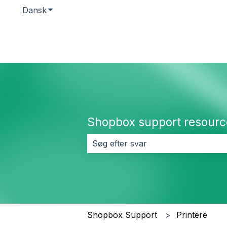
Dansk
Vis undermenu for oversættelser
Shopbox support resourc
Der er ingen forslag, da søgefeltet
Shopbox Support
Printere