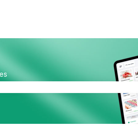
es
 er tomt.